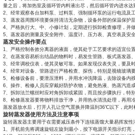
量之后，将加热室及循环管内料液出尽，然后循环管内进水达
2、经常观察各台加料泵、过料泵、强制循环泵的运行电流及
3、蒸发器周围环境要保持清洁无杂物，设备外部的保温保护
4、严格执行大、中、小修计划，定期进行拆卸检查修理，并
5、蒸发器的测量及安全附件、温度计、压力表、真空表及安
蒸发安全操作要点
1、严格控制各效分离器的液面，使其处于工艺要求的适宜位
2、在蒸发容易析出结晶的物料时，易发生管路、板式蒸发器
3、经常调校仪表，使其灵敏可靠。如果发现仪表失灵，要及
4、经常对设备、管路进行严格检查、探伤，特别是视镜玻璃
5、检修设备前，要泄压泄料，并用水冲洗降温，去除设备内
6、操作、检修人员应穿戴好防护衣物，避免热液、热蒸汽造
7、拆卸法兰螺丝时应对角拆卸或紧固，而且按步骤执行，特
8、检修蒸发器要将物料排放干净，并用热水清洗处理，再用
蒸发器放水后，打开人孔让空气置换并降温到36℃以下，此
旋转蒸发器使用方法及注意事项
旋转蒸发器主要用于在需要减压条件下连续蒸馏大量易挥发性
1、开机前先将调速旋钮左旋到最小，按下电源开关指示灯亮