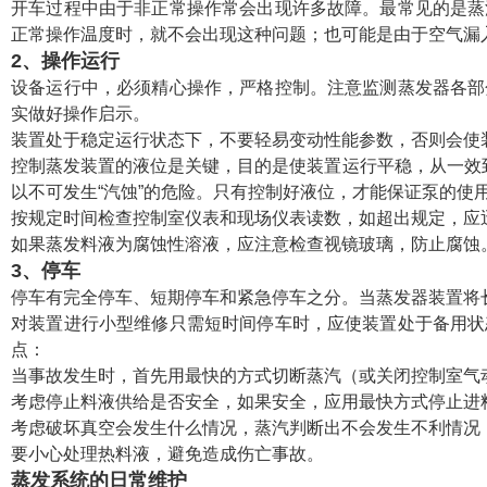
开车过程中由于非正常操作常会出现许多故障。最常见的是蒸
正常操作温度时，就不会出现这种问题；也可能是由于空气漏
2、操作运行
设备运行中，必须精心操作，严格控制。注意监测蒸发器各部
实做好操作启示。
装置处于稳定运行状态下，不要轻易变动性能参数，否则会使
控制蒸发装置的液位是关键，目的是使装置运行平稳，从一效
以不可发生“汽蚀”的危险。只有控制好液位，才能保证泵的使
按规定时间检查控制室仪表和现场仪表读数，如超出规定，应
如果蒸发料液为腐蚀性溶液，应注意检查视镜玻璃，防止腐蚀
3、停车
停车有完全停车、短期停车和紧急停车之分。当蒸发器装置将
对装置进行小型维修只需短时间停车时，应使装置处于备用状
点：
当事故发生时，首先用最快的方式切断蒸汽（或关闭控制室气
考虑停止料液供给是否安全，如果安全，应用最快方式停止进
考虑破坏真空会发生什么情况，蒸汽判断出不会发生不利情况
要小心处理热料液，避免造成伤亡事故。
蒸发系统的日常维护