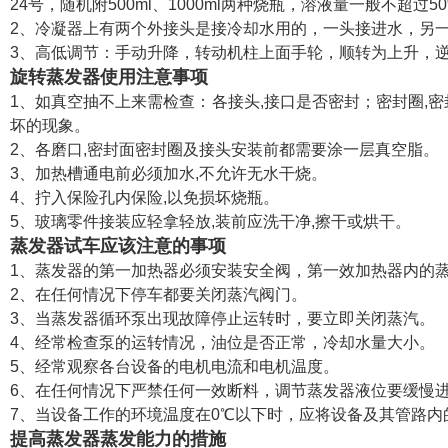
24号，随机附500ml、1000ml两种烧瓶，溶液量一般不超过5
2、冷凝器上有两个外接头是接冷却水用的，一头接进水，另
3、高低调节：手动升降，转动机柱上面手轮，顺转为上升，
旋转蒸发器使用注意事项
1、如真空抽不上来需检查：各接头,接口是否密封；密封圈,
坏的现象。
2、各磨口,密封面密封圈及接头安装前都需要涂一层真空脂。
3、加热槽通电前必须加水,不允许无水干烧。
4、拧入保险孔内保险,以免损坏烧瓶。
5、玻璃零件接装应轻拿轻放,装前应洗干净,擦干或烘干。
蒸发器试车应该注意的事项
1、蒸发器的第一加热器必须安装安全阀，第一效加热器内的蒸汽
2、在任何情况下停车都要关闭蒸汽阀门。
3、当蒸发器循环泵出现故障停止运转时，要立即关闭蒸汽。
4、经常检查泵的运转情况，油位是否正常，冷却水量大小。
5、经常观察各台设备的电机电流和电机温度。
6、在任何情况下严禁任何一效断料，调节蒸发器液位要缓慢
7、当设备工作的环境温度在0℃以下时，应将设备及其管路
提高蒸发器蒸发能力的措施