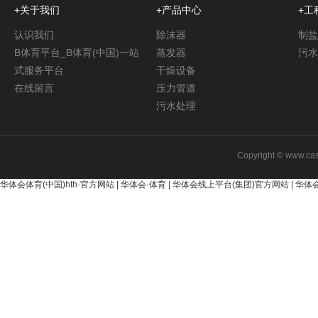
+关于我们
+产品中心
+工
认识我们
除沫器
制盐
B体育平台_B体育(中国)一站
蒸发器
污水
式服务平台
干燥设备
在线留言
压力管道
污水处理
Copyright © www.
华体会体育(中国)hth·官方网站
|
华体会·体育
|
华体会线上平台(集团)官方网站
|
华体