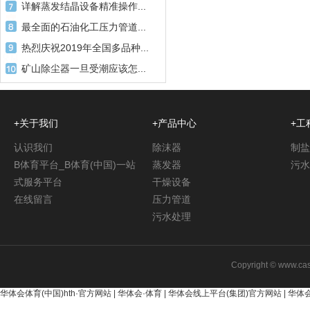
详解蒸发结晶设备精准操作...
最全面的石油化工压力管道...
热烈庆祝2019年全国多品种...
矿山除尘器一旦受潮应该怎...
+关于我们
+产品中心
+工
认识我们
除沫器
制盐
B体育平台_B体育(中国)一站
蒸发器
污水
式服务平台
干燥设备
在线留言
压力管道
污水处理
Copyright © www.
华体会体育(中国)hth·官方网站
|
华体会·体育
|
华体会线上平台(集团)官方网站
|
华体