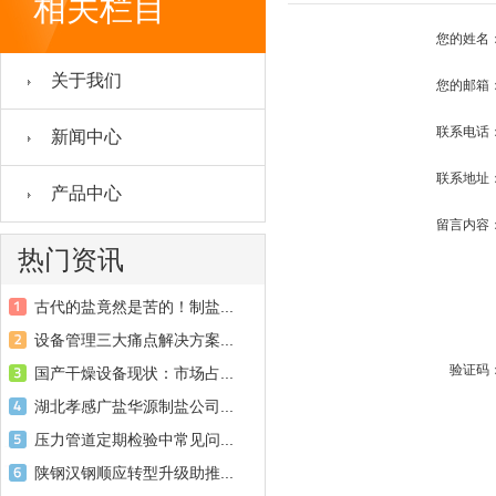
相关栏目
您的姓名
关于我们
您的邮箱
联系电话
新闻中心
联系地址
产品中心
留言内容
热门资讯
古代的盐竟然是苦的！制盐...
设备管理三大痛点解决方案...
验证码
国产干燥设备现状：市场占...
湖北孝感广盐华源制盐公司...
压力管道定期检验中常见问...
陕钢汉钢顺应转型升级助推...